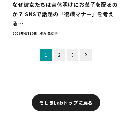
なぜ彼女たちは育休明けにお菓子を配るの
か？ SNSで話題の「復職マナー」を考え
る…
2026年4月10日
横内 美保子
投
1
2
3
稿
の
ペ
ー
そしきLabトップに戻る
ジ
送