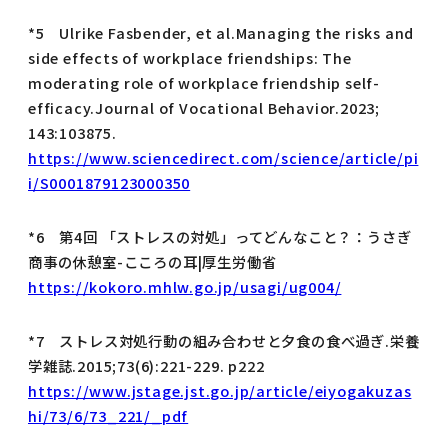
*5 Ulrike Fasbender, et al.Managing the risks and
side effects of workplace friendships: The
moderating role of workplace friendship self-
efficacy.Journal of Vocational Behavior.2023;
143:103875.
https://www.sciencedirect.com/science/article/pi
i/S0001879123000350
*6 第4回 「ストレスの対処」ってどんなこと？：うさぎ
商事の休憩室-こころの耳|厚生労働省
https://kokoro.mhlw.go.jp/usagi/ug004/
*7 ストレス対処行動の組み合わせと夕食の食べ過ぎ.栄養
学雑誌.2015;73(6):221-229. p222
https://www.jstage.jst.go.jp/article/eiyogakuzas
hi/73/6/73_221/_pdf