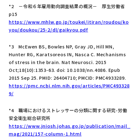
*2 －令和６年雇用動向調査結果の概況－ 厚生労働省
p15
https://www.mhlw.go.jp/toukei/itiran/roudou/ko
you/doukou/25-2/dl/gaikyou.pdf
*3 McEwen BS, Bowles NP, Gray JD, Hill MN,
Hunter RG, Karatsoreos IN, Nasca C. Mechanisms
of stress in the brain. Nat Neurosci. 2015
Oct;18(10):1353-63. doi: 10.1038/nn.4086. Epub
2015 Sep 25. PMID: 26404710; PMCID: PMC4933289.
https://pmc.ncbi.nlm.nih.gov/articles/PMC493328
9/
*4 職場におけるストレッサーの分類に関する研究-労働
安全衛生総合研究所
https://www.jniosh.johas.go.jp/publication/mail_
mag/2021/157-column-1.html