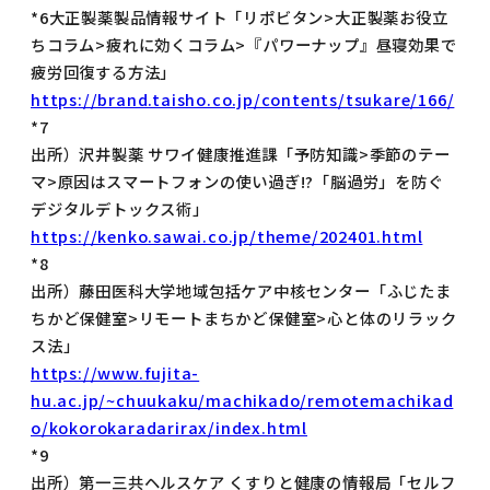
*6大正製薬製品情報サイト「リポビタン>大正製薬お役立
ちコラム>疲れに効くコラム>『パワーナップ』昼寝効果で
疲労回復する方法」
https://brand.taisho.co.jp/contents/tsukare/166/
*7
出所）沢井製薬 サワイ健康推進課「予防知識>季節のテー
マ>原因はスマートフォンの使い過ぎ!?「脳過労」を防ぐ
デジタルデトックス術」
https://kenko.sawai.co.jp/theme/202401.html
*8
出所）藤田医科大学地域包括ケア中核センター「ふじたま
ちかど保健室>リモートまちかど保健室>心と体のリラック
ス法」
https://www.fujita-
hu.ac.jp/~chuukaku/machikado/remotemachikad
o/kokorokaradarirax/index.html
*9
出所）第一三共ヘルスケア くすりと健康の情報局「セルフ