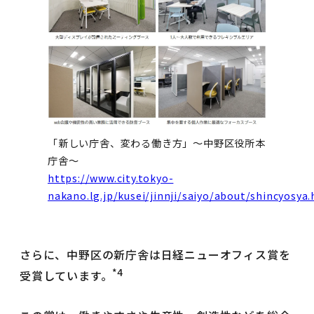
「新しい庁舎、変わる働き方」～中野区役所本
庁舎～
https://www.city.tokyo-
nakano.lg.jp/kusei/jinnji/saiyo/about/shincyosya
さらに、中野区の新庁舎は日経ニューオフィス賞を
*4
受賞しています。