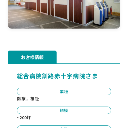
お客様情報
総合病院釧路赤十字病院さま
業種
医療，福祉
規模
~200坪